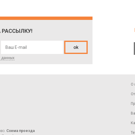
 РАССЫЛКУ!
ok
х данных
О 
От
Пр
Ва
Ка
ово.
Схема проезда
Те