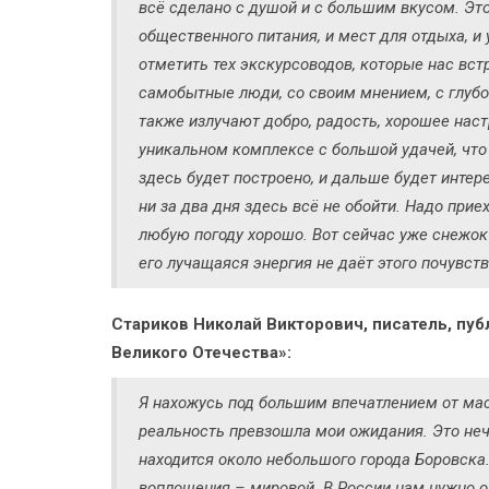
всё сделано с душой и с большим вкусом. Это
общественного питания, и мест для отдыха, и
отметить тех экскурсоводов, которые нас вст
самобытные люди, со своим мнением, с глубок
также излучают добро, радость, хорошее настр
уникальном комплексе с большой удачей, что 
здесь будет построено, и дальше будет интере
ни за два дня здесь всё не обойти. Надо при
любую погоду хорошо. Вот сейчас уже снежок
его лучащаяся энергия не даёт этого почувств
Стариков Николай Викторович, писатель, пу
Великого Отечества»:
Я нахожусь под большим впечатлением от ма
реальность превзошла мои ожидания. Это нечт
находится около небольшого города Боровска.
воплощения – мировой. В России нам нужно о