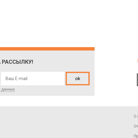
 РАССЫЛКУ!
ok
х данных
О 
От
Пр