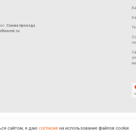
Ва
Ка
ово.
Схема проезда
Те
thnomir.ru
Со
пе
Са
эп
ме
ся сайтом, я даю
согласие
на использование файлов cookie.