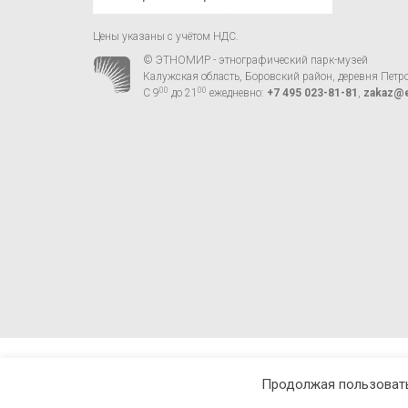
Цены указаны с учётом НДС.
© ЭТНОМИР - этнографический парк-музей
Калужская область, Боровский район, деревня Петр
00
00
С 9
до 21
ежедневно:
+7 495 023-81-81
,
zakaz@e
Продолжая пользовать