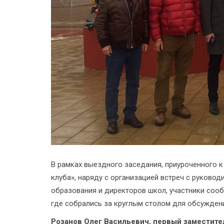
В рамках выездного заседания, приуроченного 
клуба», наряду с организацией встреч с руково
образования и директоров школ, участники со
где собрались за круглым столом для обсуждени
Розанов Олег Васильевич, первый заместите