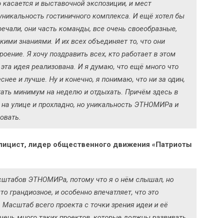
 касается и выставочной экспозиции, и мест
 уникальность гостиничного комплекса. И ещё хотел бы
речали, они часть команды, все очень своеобразные,
ими знаниями. И их всех объединяет то, что они
оение. Я хочу поздравить всех, кто работает в этом
эта идея реализована. И я думаю, что ещё много что
снее и лучше. Ну и конечно, я понимаю, что ни за один,
ехать минимум на неделю и отдыхать. Причём здесь в
 на улице и прохладно, но уникальность ЭТНОМИРа и
овать.
блицист, лидер общественного движения «Патриоты
сштабов ЭТНОМИРа, потому что я о нём слышал, но
о грандиозное, и особенно впечатляет, что это
 Масштаб всего проекта с точки зрения идеи и её
чень много таких проектов, которые должны развивать