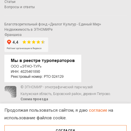
Статьи
Вопросы и ответы
Благотворительный фонд «Диалог Культур - Единый Мир»
Недвижимость в ЭТНОМИРе
Франшиза
© ЭТНОМИР - этнографический парк-музей
Калужская область, Боровский район, деревня Петрово.
Схема проезда
00
00
С 9
до 21
ежедневно:
+7 495 023-81-81
,
zakaz@ethnomir.ru
Продолжая пользоваться сайтом, я даю
согласие
на
использование файлов cookie.
СОГЛАСЕН