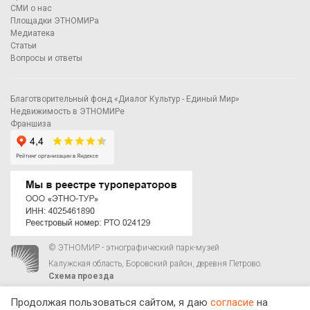
СМИ о нас
Площадки ЭТНОМИРа
Медиатека
Статьи
Вопросы и ответы
Благотворительный фонд «Диалог Культур - Единый Мир»
Недвижимость в ЭТНОМИРе
Франшиза
© ЭТНОМИР - этнографический парк-музей
Калужская область, Боровский район, деревня Петрово.
Схема проезда
00
00
С 9
до 21
ежедневно:
+7 495 023-81-81
,
zakaz@ethnomir.ru
Продолжая пользоваться сайтом, я даю
согласие
на