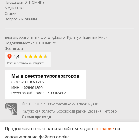
Площадки ЭТНОМИРа
Медиатека
Статьи
Вопросы и ответы
Благотворительный фонд «Диалог Культур - Единый Мир»
Недвижимость в ЭТНОМИРе
Франшиза
© ЭТНОМИР - этнографический парк-музей
Калужская область, Боровский район, деревня Петрово.
Схема проезда
00
00
С 9
до 21
ежедневно:
+7 495 023-81-81
,
zakaz@ethnomir.ru
Продолжая пользоваться сайтом, я даю
согласие
на
использование файлов cookie.