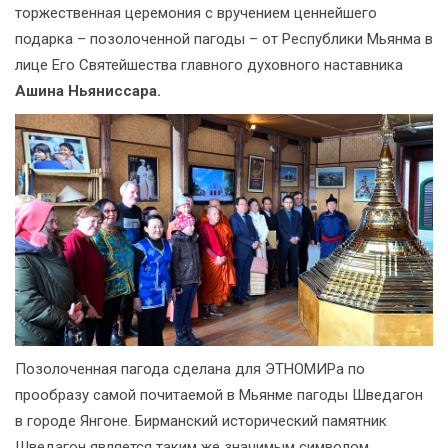
торжественная церемония с вручением ценнейшего
подарка – позолоченной пагоды – от Республики Мьянма в
лице Его Святейшества главного духовного наставника
Ашина Ньяниссара.
Позолоченная пагода сделана для ЭТНОМИРа по
прообразу самой почитаемой в Мьянме пагоды Шведагон
в городе Янгоне. Бирманский исторический памятник
Шведагон является таким же значимым символом