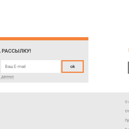
 РАССЫЛКУ!
ok
х данных
О 
От
Пр