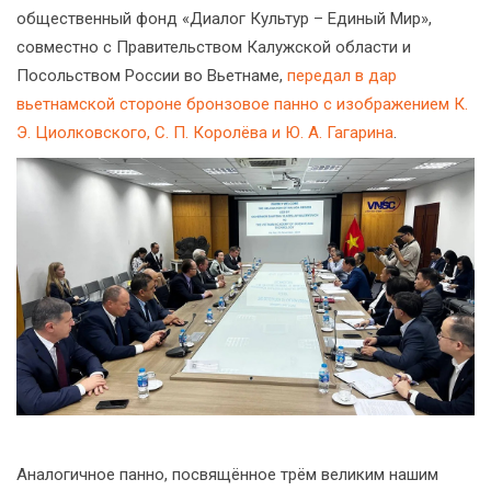
общественный фонд «Диалог Культур – Единый Мир»,
совместно с Правительством Калужской области и
Посольством России во Вьетнаме,
передал в дар
вьетнамской стороне бронзовое панно с изображением К.
Э. Циолковского, С. П. Королёва и Ю. А. Гагарина
.
Аналогичное панно, посвящённое трём великим нашим