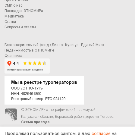
Про ЭТНОМИР
СМИ о нас
Площадки ЭТНОМИРа
Медиатека
Статьи
Вопросы и ответы
Благотворительный фонд «Диалог Культур - Единый Мир»
Недвижимость в ЭТНОМИРе
Франшиза
© ЭТНОМИР - этнографический парк-музей
Калужская область, Боровский район, деревня Петрово.
Схема проезда
00
00
С 9
до 21
ежедневно:
+7 495 023-81-81
,
zakaz@ethnomir.ru
Продолжая пользоваться сайтом, я даю
согласие
на