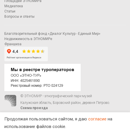
Площадки ЭТНОМИРа
Медиатека
Статьи
Вопросы и ответы
Благотворительный фонд «Диалог Культур - Единый Мир»
Недвижимость в ЭТНОМИРе
Франшиза
© ЭТНОМИР - этнографический парк-музей
Калужская область, Боровский район, деревня Петрово.
Схема проезда
00
00
С 9
до 21
ежедневно:
+7 495 023-81-81
,
zakaz@ethnomir.ru
Продолжая пользоваться сайтом, я даю
согласие
на
использование файлов cookie.