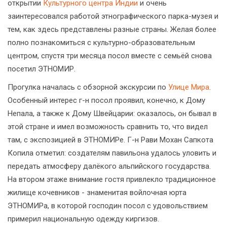
открытии
Культурного центра Индии
и очень
заинтересовался работой этнографического парка-музея и
тем, как здесь представлены разные страны. Желая более
полно познакомиться с культурно-образовательным
центром, спустя три месяца посол вместе с семьёй снова
посетил ЭТНОМИР.
Прогулка началась с обзорной экскурсии по
Улице Мира
.
Особенный интерес г-н посол проявил, конечно, к Дому
Непала, а также к Дому Швейцарии: оказалось, он бывал в
этой стране и имел возможность сравнить то, что видел
там, с экспозицией в ЭТНОМИРе. Г-н Рави Мохан Сапкота
Копила отметил: создателям павильона удалось уловить и
передать атмосферу далёкого альпийского государства.
На втором этаже внимание гостя привлекло традиционное
жилище кочевников - знаменитая войлочная юрта
ЭТНОМИРа, в которой господин посол с удовольствием
примерил национальную одежду киргизов.