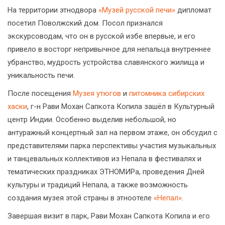
На территории этнодвора
«Музей русской печи»
дипломат
посетил Поволжский дом. Посол признался
экскурсоводам, что он в русской избе впервые, и его
привело в восторг непривычное для непальца внутреннее
убранство, мудрость устройства славянского жилища и
уникальность печи.
После посещения
Музея утюгов
и
питомника сибирских
хаски
, г-н Рави Мохан Сапкота Копила зашёл в Культурный
центр Индии. Особенно выделив небольшой, но
антуражный концертный зал на первом этаже, он обсудил с
представителями парка перспективы участия музыкальных
и танцевальных коллективов из Непала в фестивалях и
тематических праздниках ЭТНОМИРа, проведения Дней
культуры и традиций Непала, а также возможность
создания музея этой страны в этноотеле
«Непал»
.
Завершая визит в парк, Рави Мохан Сапкота Копила и его