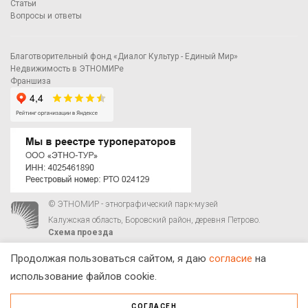
Статьи
Вопросы и ответы
Благотворительный фонд «Диалог Культур - Единый Мир»
Недвижимость в ЭТНОМИРе
Франшиза
© ЭТНОМИР - этнографический парк-музей
Калужская область, Боровский район, деревня Петрово.
Схема проезда
00
00
С 9
до 21
ежедневно:
+7 495 023-81-81
,
zakaz@ethnomir.ru
Продолжая пользоваться сайтом, я даю
согласие
на
использование файлов cookie.
СОГЛАСЕН