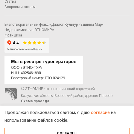
Статьи
Вопросы и ответы
Благотворительный фонд «Диалог Культур - Единый Мир»
Недвижимость в ЭТНОМИРе
Франшиза
© ЭТНОМИР - этнографический парк-музей
Калужская область, Боровский район, деревня Петрово.
Схема проезда
00
00
С 9
до 21
ежедневно:
+7 495 023-81-81
,
zakaz@ethnomir.ru
Продолжая пользоваться сайтом, я даю
согласие
на
использование файлов cookie.
СОГЛАСЕН