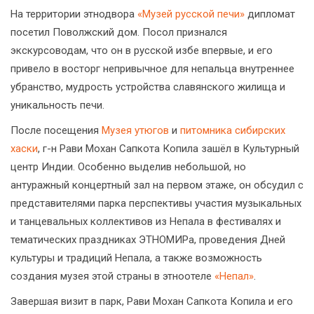
На территории этнодвора
«Музей русской печи»
дипломат
посетил Поволжский дом. Посол признался
экскурсоводам, что он в русской избе впервые, и его
привело в восторг непривычное для непальца внутреннее
убранство, мудрость устройства славянского жилища и
уникальность печи.
После посещения
Музея утюгов
и
питомника сибирских
хаски
, г-н Рави Мохан Сапкота Копила зашёл в Культурный
центр Индии. Особенно выделив небольшой, но
антуражный концертный зал на первом этаже, он обсудил с
представителями парка перспективы участия музыкальных
и танцевальных коллективов из Непала в фестивалях и
тематических праздниках ЭТНОМИРа, проведения Дней
культуры и традиций Непала, а также возможность
создания музея этой страны в этноотеле
«Непал»
.
Завершая визит в парк, Рави Мохан Сапкота Копила и его