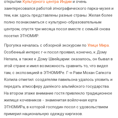
открытии
Культурного центра Индии
и очень
заинтересовался работой этнографического парка-музея и
тем, как здесь представлены разные страны. Желая более
полно познакомиться с культурно-образовательным
центром, спустя три месяца посол вместе с семьёй снова
посетил ЭТНОМИР.
Прогулка началась с обзорной экскурсии по
Улице Мира
.
Особенный интерес г-н посол проявил, конечно, к Дому
Непала, а также к Дому Швейцарии: оказалось, он бывал в
этой стране и имел возможность сравнить то, что видел
там, с экспозицией в ЭТНОМИРе. Г-н Рави Мохан Сапкота
Копила отметил: создателям павильона удалось уловить и
передать атмосферу далёкого альпийского государства.
На втором этаже внимание гостя привлекло традиционное
жилище кочевников - знаменитая войлочная юрта
ЭТНОМИРа, в которой господин посол с удовольствием
примерил национальную одежду киргизов.