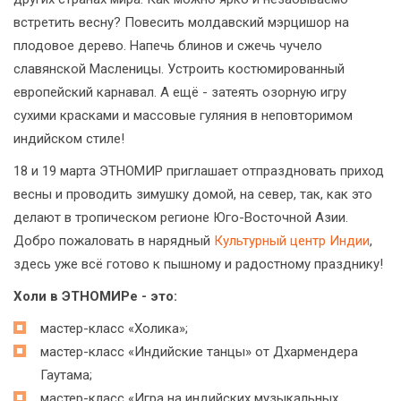
встретить весну? Повесить молдавский мэрцишор на
плодовое дерево. Напечь блинов и сжечь чучело
славянской Масленицы. Устроить костюмированный
европейский карнавал. А ещё - затеять озорную игру
сухими красками и массовые гуляния в неповторимом
индийском стиле!
18 и 19 марта ЭТНОМИР приглашает отпраздновать приход
весны и проводить зимушку домой, на север, так, как это
делают в тропическом регионе Юго-Восточной Азии.
Добро пожаловать в нарядный
Культурный центр Индии
,
здесь уже всё готово к пышному и радостному празднику!
Холи в ЭТНОМИРе - это:
мастер-класс «Холика»;
мастер-класс «Индийские танцы» от Дхармендера
Гаутама;
мастер-класс «Игра на индийских музыкальных