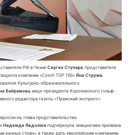
дставителя РФ в Чехии
Сергея Ступаря
, представителя
езидента компании «Czech TOP 100»
Яна Стружа
,
нователя Культурно-образовательного
на Байрамова
, вице-президента Королевского гольф-
главного редактора газеты «Пражский экспресс»
Евросоюза, глава представительства
ии
Надежда Явдолюк
подчеркнула: инициатива призвана
и разных стран», а также дать европейским компаниям