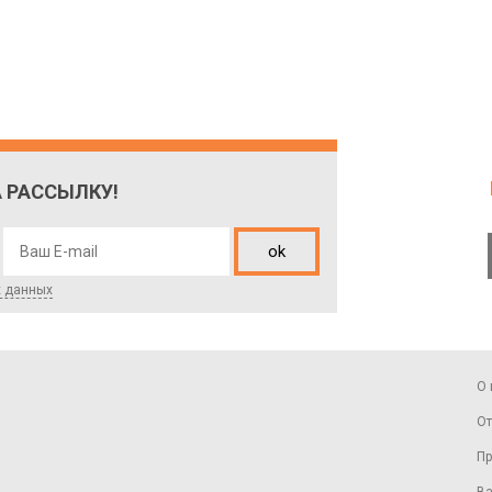
 РАССЫЛКУ!
ok
х данных
О 
От
Пр