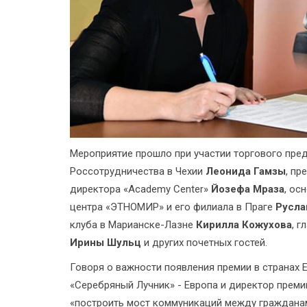
Мероприятие прошло при участии торгового пре
Россотрудничества в Чехии
Леонида Гамзы
, пр
директора «Academy Center»
Йозефа Мраза
, ос
центра «ЭТНОМИР» и его филиала в Праге
Русла
клуба в Марианске-Лазне
Кирилла Кожухова
, 
Ирины Шульц
и других почетных гостей.
Говоря о важности появления премии в странах 
«Серебряный Лучник» - Европа и директор прем
«построить мост коммуникаций между гражданам