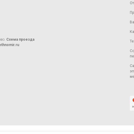
От
Пр
Ва
Ка
ово.
Схема проезда
Те
thnomir.ru
Со
пе
Са
эп
ме