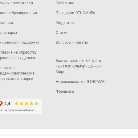
зывы посетителей
СМИ о нас
авила бронирования
Площадки ЭТНОМИРа
кансии
Медиатека
рта парка
Статьи
хническая поддержка
Вопросы и ответы
гласие на обработку
рсональных данных
Благотворительный фонд
«Диалог Культур - Единый
нитарно-
Мир»
идемиологические
роприятия в парке
Недвижимость в ЭТНОМИРе
Франшиза