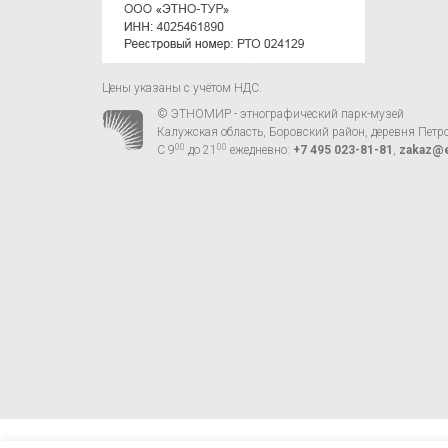
Цены указаны с учётом НДС.
© ЭТНОМИР - этнографический парк-музей
Калужская область, Боровский район, деревня Петр
00
00
С 9
до 21
ежедневно:
+7 495 023-81-81
,
zakaz@e