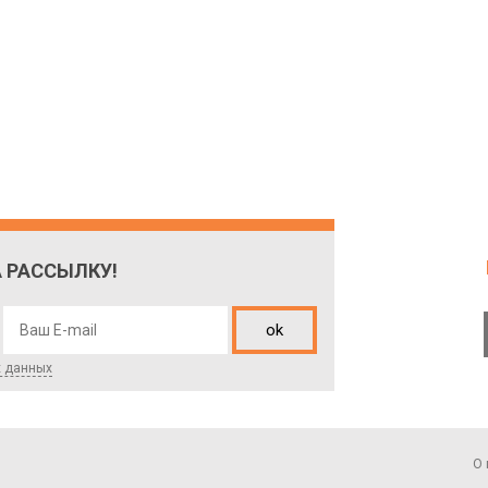
 РАССЫЛКУ!
ok
х данных
О 