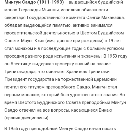
Мингун Саядо (1911-1993)
– выдающийся буддийский
монах Тхеравады Мьянмы, исполнял обязанности
секретаря Государственного комитета Сангхи Маханаяка,
обладал выдающейся памятью, активно занимался
просветительской деятельностью в Шестом Буддийском
Совете. Маунг Кхин (имя, данное при рождении) в 19 лет
стал монахом и в последующие годы с большим успехом
проходил разного рода испытания и экзамены. В 1953 году
он блестяще выдержал проверку знаний на звание
Трипитакадара, что означает Хранитель Трипитаки.
Президент государства на торжественной церемонии
почтил его титулом преподобного Саядо. Мингун стал
первым монахом, который был удостоен этого звания. Во
время Шестого Буддийского Совета преподобный Мингун
Саядо отвечал на все вопросы, касающиеся Винаю
(правил дисциплины).
В 1955 году преподобный Мингун Саядо начал писать