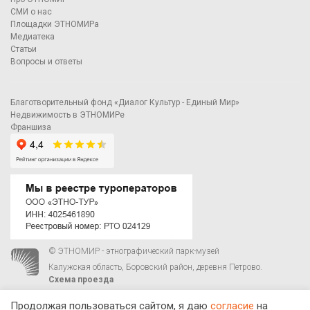
СМИ о нас
Площадки ЭТНОМИРа
Медиатека
Статьи
Вопросы и ответы
Благотворительный фонд «Диалог Культур - Единый Мир»
Недвижимость в ЭТНОМИРе
Франшиза
© ЭТНОМИР - этнографический парк-музей
Калужская область, Боровский район, деревня Петрово.
Схема проезда
00
00
С 9
до 21
ежедневно:
+7 495 023-81-81
,
zakaz@ethnomir.ru
Продолжая пользоваться сайтом, я даю
согласие
на