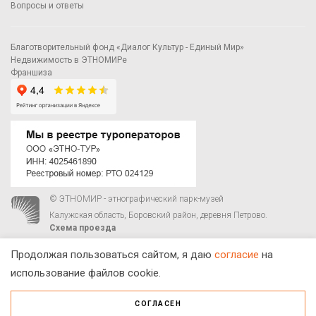
Вопросы и ответы
Благотворительный фонд «Диалог Культур - Единый Мир»
Недвижимость в ЭТНОМИРе
Франшиза
© ЭТНОМИР - этнографический парк-музей
Калужская область, Боровский район, деревня Петрово.
Схема проезда
00
00
С 9
до 21
ежедневно:
+7 495 023-81-81
,
zakaz@ethnomir.ru
Продолжая пользоваться сайтом, я даю
согласие
на
использование файлов cookie.
СОГЛАСЕН