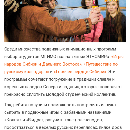
Среди множества подвижных анимационных программ
выбор студентов МГИМО пал на «хиты» ЭТНОМИРа:
«Игры
народов Сибири и Дальнего Востока»
,
«Путешествие по
русскому календарю»
и
«Горячее сердце Сибири»
. Эти
программы сочетают погружение в традиции славян и
коренных народов Севера и задания, которые позволяют
прекрасно сплотить молодой студенческий коллектив.
Так, ребята получили возможность пострелять из лука,
сыграть в подвижные игры с забавными названиями
«Кольм» и «Выдра», разучить танец оленеводов,
посостязаться в весёлых русских переплясах, пилке дров