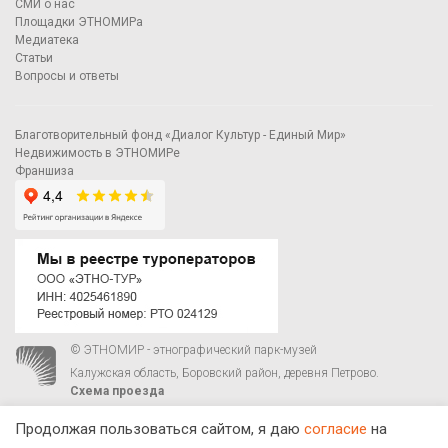
СМИ о нас
Площадки ЭТНОМИРа
Медиатека
Статьи
Вопросы и ответы
Благотворительный фонд «Диалог Культур - Единый Мир»
Недвижимость в ЭТНОМИРе
Франшиза
© ЭТНОМИР - этнографический парк-музей
Калужская область, Боровский район, деревня Петрово.
Схема проезда
00
00
С 9
до 21
ежедневно:
+7 495 023-81-81
,
zakaz@ethnomir.ru
Продолжая пользоваться сайтом, я даю
согласие
на