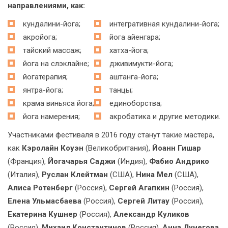
направлениями, как:
кундалини-йога;
интегративная кундалини-йога;
акройога;
йога айенгара;
тайский массаж;
хатха-йога;
йога на слэклайне;
дживимукти-йога;
йогатерапия;
аштанга-йога;
янтра-йога;
танцы;
крама виньяса йога;
единоборства;
йога намерения;
акробатика и другие методики.
Участниками фестиваля в 2016 году станут такие мастера,
как
Кэролайн Коуэн
(Великобритания),
Йоанн Гишар
(Франция),
Йогачарья Саджи
(Индия),
Фабио Андрико
(Италия),
Руслан Клейтман
(США),
Нина Мел
(США),
Алиса Ротенберг
(Россия),
Сергей Агапкин
(Россия),
Елена Ульмасбаева
(Россия),
Сергей Литау
(Россия),
Екатерина Кушнер
(Россия),
Александр Куликов
(Россия),
Михаил Константинов
(Россия),
Анна Лунегова