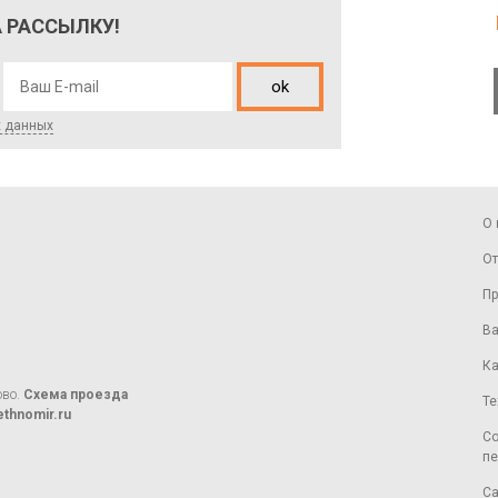
 РАССЫЛКУ!
ok
х данных
О 
От
Пр
Ва
Ка
ово.
Схема проезда
Те
thnomir.ru
Со
пе
Са