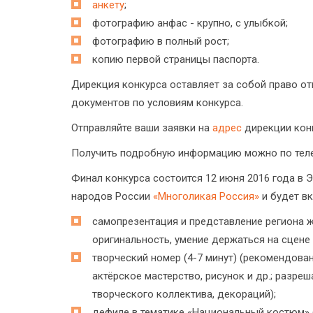
анкету
;
фотографию анфас - крупно, с улыбкой;
фотографию в полный рост;
копию первой страницы паспорта.
Дирекция конкурса оставляет за собой право от
документов по условиям конкурса.
Отправляйте ваши заявки на
адрес
дирекции конк
Получить подробную информацию можно по телефо
Финал конкурса состоится 12 июня 2016 года в
народов России
«Многоликая Россия»
и будет вк
самопрезентация и представление региона жю
оригинальность, умение держаться на сцене
творческий номер (4-7 минут) (рекомендова
актёрское мастерство, рисунок и др.; разр
творческого коллектива, декораций);
дефиле в тематике «Национальный костюм»