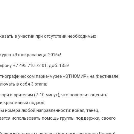
казать в участии при отсутствии необходимых
урса «Этнокрасавица-2016»!
ну +7 495 710 72 01, доб. 1359.
 Этнографическом парке-музее «ЭТНОМИР» на Фестивале
лючать в себя 3 этапа:
ри и зрителям (7-10 минут), что позволит оценить
 и креативный подход;
ны номера любой направленности: вокал, танец,
ешается использовать помощь группы поддержки, своего
 (рекомендованы народные костюмы регионов России).