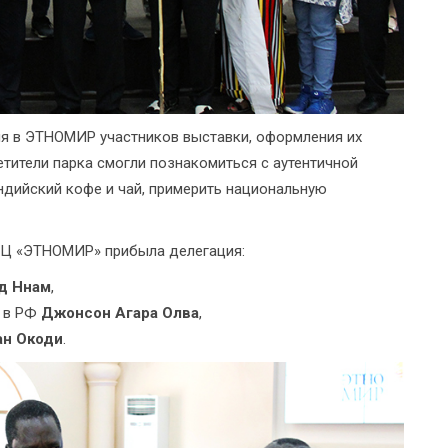
ия в ЭТНОМИР участников выставки, оформления их
етители парка смогли познакомиться с аутентичной
ндийский кофе и чай, примерить национальную
ТЦ «ЭТНОМИР» прибыла делегация:
д Ннам
,
ы в РФ
Джонсон Агара Олва
,
н Окоди
.