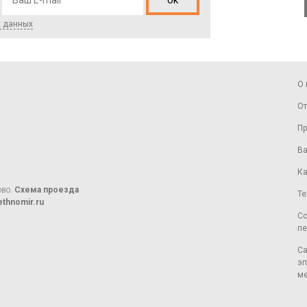
ok
х данных
О 
От
Пр
Ва
Ка
ово.
Схема проезда
Те
thnomir.ru
Со
пе
Са
эп
ме