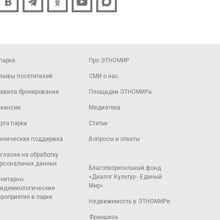
парке
Про ЭТНОМИР
зывы посетителей
СМИ о нас
авила бронирования
Площадки ЭТНОМИРа
кансии
Медиатека
рта парка
Статьи
хническая поддержка
Вопросы и ответы
гласие на обработку
рсональных данных
Благотворительный фонд
«Диалог Культур - Единый
нитарно-
Мир»
идемиологические
роприятия в парке
Недвижимость в ЭТНОМИРе
Франшиза