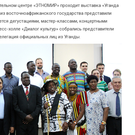
вательном центре «ЭТНОМИР» проходит выставка «Уганда
й из восточноафриканского государства представили
тся дегустациями, мастер-классами, концертными
есс-холле «Диалог культур» собрались представители
легация официальных лиц из Уганды.