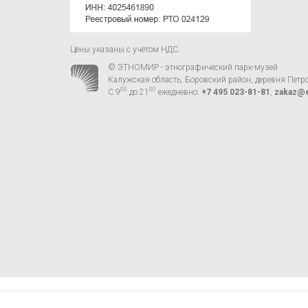
Цены указаны с учётом НДС.
© ЭТНОМИР - этнографический парк-музей
Калужская область, Боровский район, деревня Петр
00
00
С 9
до 21
ежедневно:
+7 495 023-81-81
,
zakaz@e