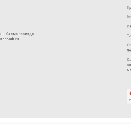
Пр
Ва
Ка
ово.
Схема проезда
Те
thnomir.ru
Со
пе
Са
эп
ме