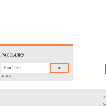
 РАССЫЛКУ!
ok
х данных
О 
От