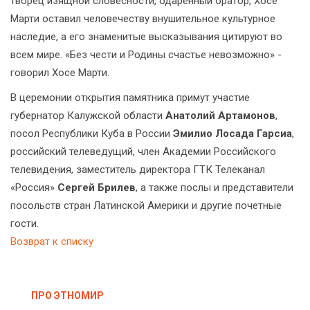
творец изящной словесности, одаренный оратор, Хосе
Марти оставил человечеству внушительное культурное
наследие, а его знаменитые высказывания цитируют во
всем мире. «Без чести и Родины счастье невозможно» -
говорил Хосе Марти.
В церемонии открытия памятника примут участие
губернатор Калужской области
Анатолий Артамонов
,
посол Республики Куба в России
Эмилио Лосада Гарсиа
,
российский телеведущий, член Академии Российского
телевидения, заместитель директора ГТК Телеканал
«Россия»
Сергей Брилев
, а также послы и представители
посольств стран Латинской Америки и другие почетные
гости.
Возврат к списку
ПРО ЭТНОМИР