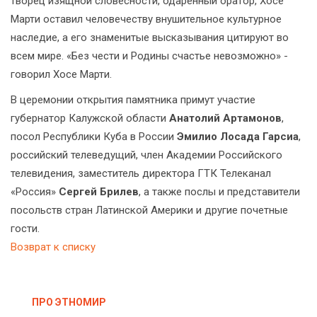
творец изящной словесности, одаренный оратор, Хосе
Марти оставил человечеству внушительное культурное
наследие, а его знаменитые высказывания цитируют во
всем мире. «Без чести и Родины счастье невозможно» -
говорил Хосе Марти.
В церемонии открытия памятника примут участие
губернатор Калужской области
Анатолий Артамонов
,
посол Республики Куба в России
Эмилио Лосада Гарсиа
,
российский телеведущий, член Академии Российского
телевидения, заместитель директора ГТК Телеканал
«Россия»
Сергей Брилев
, а также послы и представители
посольств стран Латинской Америки и другие почетные
гости.
Возврат к списку
ПРО ЭТНОМИР