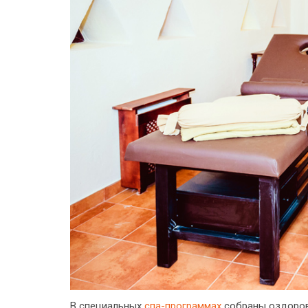
В специальных
спа-программах
собраны оздоров