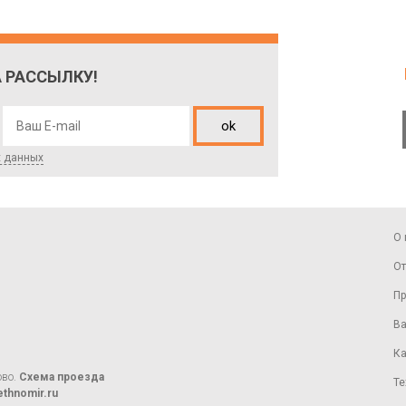
 РАССЫЛКУ!
ok
х данных
О 
От
Пр
Ва
Ка
ово.
Схема проезда
Те
thnomir.ru