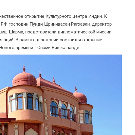
жественное открытие Культурного центра Индии. К
 РФ господин Пунди Шринивасан Рагхаван, директор
Ашиш Шарма, представители дипломатической миссии
изаций. В рамках церемонии состоится открытие
ового времени - Свами Вивекананде.