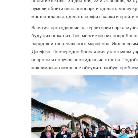
событие школы. За два дня, 23 и 24 апреля, 43 
сумели обойти весь этнопарк и сделать массу к
мастер-классы, сделать селфи с хаски и пройт
Занятия, проходившие на территории парка-муз
будущих вожатых. Так, многие из них попробова
зарядок и танцевального марафона. Интересным
Джеффа. Поочерёдно бросая мяч участникам уп
вопросы и получал неожиданные ответы. Подобн
максимально искренне обсудить любую проблем