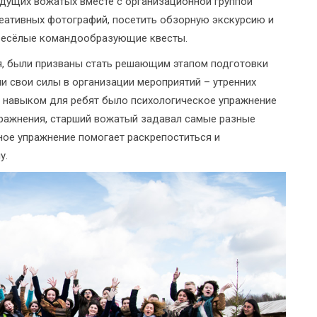
будущих вожатых вместе с организационной группой
реативных фотографий, посетить обзорную экскурсию и
и весёлые командообразующие квесты.
ея, были призваны стать решающим этапом подготовки
ли свои силы в организации мероприятий – утренних
 навыком для ребят было психологическое упражнение
ражнения, старший вожатый задавал самые разные
ое упражнение помогает раскрепоститься и
у.