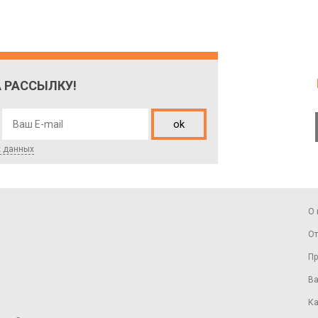
 РАССЫЛКУ!
ok
х данных
О 
От
Пр
Ва
Ка