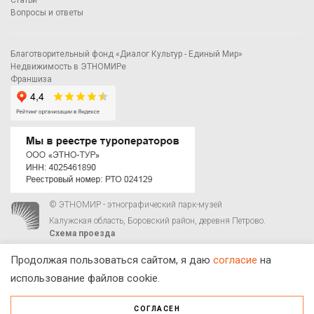
Статьи
Вопросы и ответы
Благотворительный фонд «Диалог Культур - Единый Мир»
Недвижимость в ЭТНОМИРе
Франшиза
© ЭТНОМИР - этнографический парк-музей
Калужская область, Боровский район, деревня Петрово.
Схема проезда
00
00
С 9
до 21
ежедневно:
+7 495 023-81-81
,
zakaz@ethnomir.ru
Продолжая пользоваться сайтом, я даю
согласие
на
использование файлов cookie.
СОГЛАСЕН