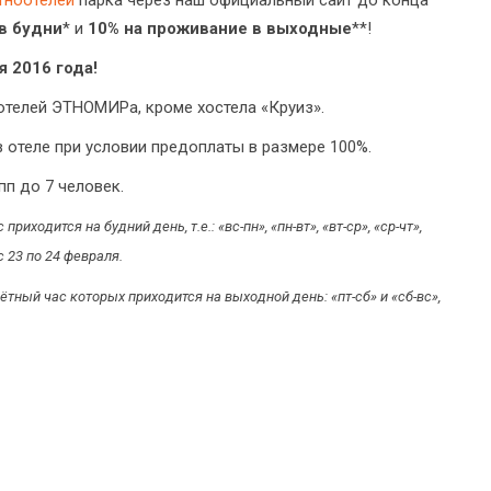
тноотелей
парка через наш официальный сайт до конца
в будни
* и
10% на проживание в выходные
**!
я 2016 года!
 отелей ЭТНОМИРа, кроме хостела «Круиз».
 отеле при условии предоплаты в размере 100%.
пп до 7 человек.
иходится на будний день, т.е.: «вс-пн», «пн-вт», «вт-ср», «ср-чт»,
с 23 по 24 февраля.
тный час которых приходится на выходной день: «пт-сб» и «сб-вс»,