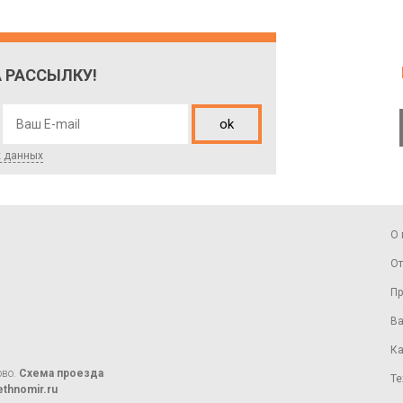
 РАССЫЛКУ!
ok
х данных
О 
От
Пр
Ва
Ка
ово.
Схема проезда
Те
thnomir.ru