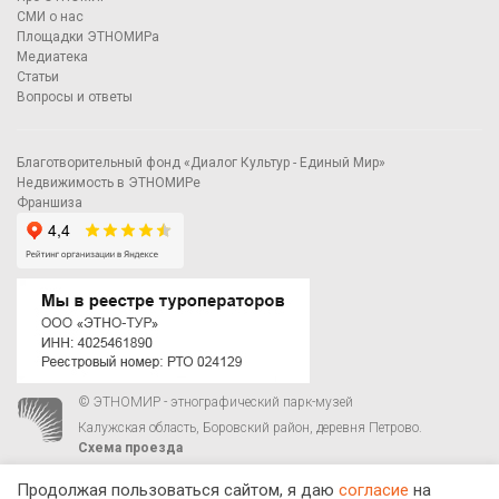
СМИ о нас
Площадки ЭТНОМИРа
Медиатека
Статьи
Вопросы и ответы
Благотворительный фонд «Диалог Культур - Единый Мир»
Недвижимость в ЭТНОМИРе
Франшиза
© ЭТНОМИР - этнографический парк-музей
Калужская область, Боровский район, деревня Петрово.
Схема проезда
00
00
С 9
до 21
ежедневно:
+7 495 023-81-81
,
zakaz@ethnomir.ru
Продолжая пользоваться сайтом, я даю
согласие
на