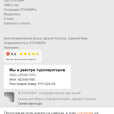
Про ЭТНОМИР
СМИ о нас
Площадки ЭТНОМИРа
Медиатека
Статьи
Вопросы и ответы
Благотворительный фонд «Диалог Культур - Единый Мир»
Недвижимость в ЭТНОМИРе
Франшиза
© ЭТНОМИР - этнографический парк-музей
Калужская область, Боровский район, деревня Петрово.
Схема проезда
00
00
С 9
до 21
ежедневно:
+7 495 023-81-81
,
zakaz@ethnomir.ru
Продолжая пользоваться сайтом, я даю
согласие
на