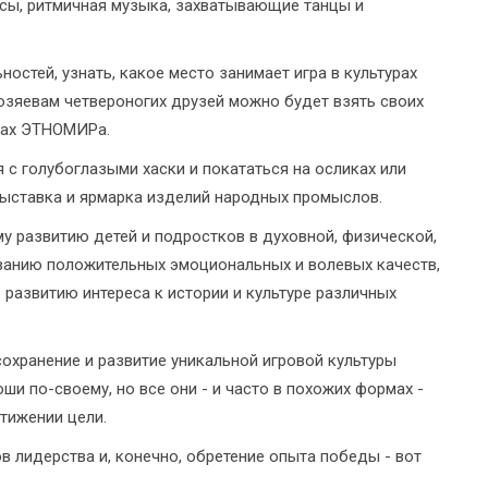
ссы, ритмичная музыка, захватывающие танцы и
стей, узнать, какое место занимает игра в культурах
 хозяевам четвероногих друзей можно будет взять своих
орах ЭТНОМИРа.
с голубоглазыми хаски и покататься на осликах или
выставка и ярмарка изделий народных промыслов.
у развитию детей и подростков в духовной, физической,
ванию положительных эмоциональных и волевых качеств,
 развитию интереса к истории и культуре различных
охранение и развитие уникальной игровой культуры
и по-своему, но все они - и часто в похожих формах -
стижении цели.
 лидерства и, конечно, обретение опыта победы - вот
.