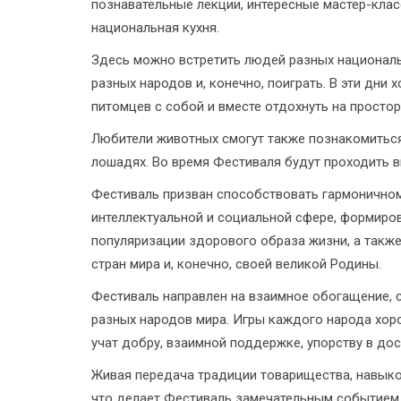
познавательные лекции, интересные мастер-кла
национальная кухня.
Здесь можно встретить людей разных национально
разных народов и, конечно, поиграть. В эти дни
питомцев с собой и вместе отдохнуть на прост
Любители животных смогут также познакомиться 
лошадях. Во время Фестиваля будут проходить 
Фестиваль призван способствовать гармоничном
интеллектуальной и социальной сфере, формиро
популяризации здорового образа жизни, а также
стран мира и, конечно, своей великой Родины.
Фестиваль направлен на взаимное обогащение, с
разных народов мира. Игры каждого народа хорош
учат добру, взаимной поддержке, упорству в до
Живая передача традиции товарищества, навыков
что делает Фестиваль замечательным событием