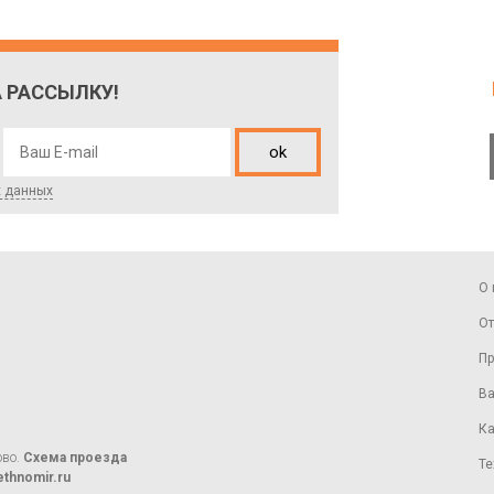
 РАССЫЛКУ!
ok
х данных
О 
От
Пр
Ва
Ка
ово.
Схема проезда
Те
thnomir.ru