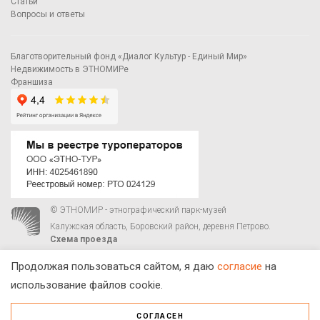
Статьи
Вопросы и ответы
Благотворительный фонд «Диалог Культур - Единый Мир»
Недвижимость в ЭТНОМИРе
Франшиза
© ЭТНОМИР - этнографический парк-музей
Калужская область, Боровский район, деревня Петрово.
Схема проезда
00
00
С 9
до 21
ежедневно:
+7 495 023-81-81
,
zakaz@ethnomir.ru
Продолжая пользоваться сайтом, я даю
согласие
на
использование файлов cookie.
СОГЛАСЕН