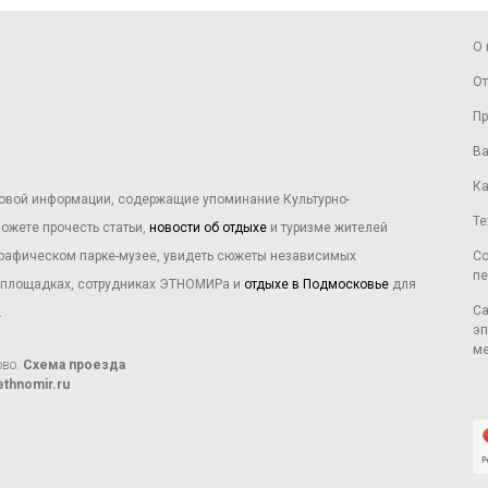
О 
От
Пр
Ва
Ка
овой информации, содержащие упоминание Культурно-
Те
ожете прочесть статьи,
новости об отдыхе
и туризме жителей
графическом парке-музее, увидеть сюжеты независимых
Со
пе
х площадках, сотрудниках ЭТНОМИРа и
отдыхе в Подмосковье
для
Са
.
эп
ме
ово.
Схема проезда
thnomir.ru