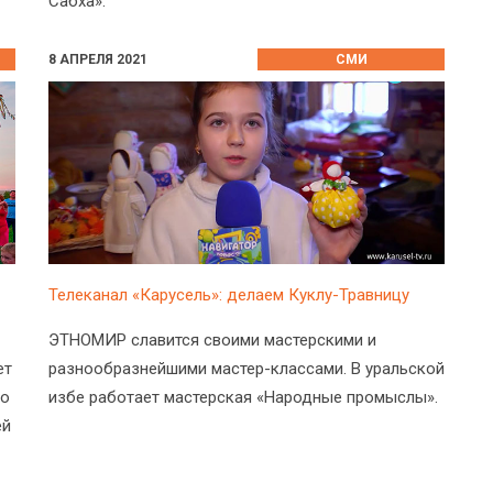
Сабха».
8 АПРЕЛЯ 2021
СМИ
Телеканал «Карусель»: делаем Куклу-Травницу
ЭТНОМИР славится своими мастерскими и
ет
разнообразнейшими мастер-классами. В уральской
 о
избе работает мастерская «Народные промыслы».
ей