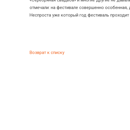
«Серебряная свадьба» и многие другие не давали
отмечали: на фестивале совершенно особенная,
Неспроста уже который год фестиваль проходит
Возврат к списку