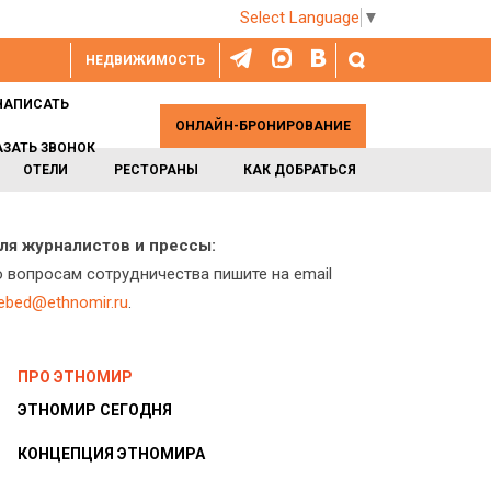
Select Language
▼
НЕДВИЖИМОСТЬ
НАПИСАТЬ
ОНЛАЙН-БРОНИРОВАНИЕ
АЗАТЬ ЗВОНОК
ОТЕЛИ
РЕСТОРАНЫ
КАК ДОБРАТЬСЯ
ля журналистов и прессы:
о вопросам сотрудничества пишите на email
lebed@ethnomir.ru
.
ПРО ЭТНОМИР
ЭТНОМИР СЕГОДНЯ
КОНЦЕПЦИЯ ЭТНОМИРА