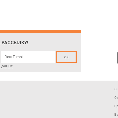
 РАССЫЛКУ!
ok
х данных
О 
От
Пр
Ва