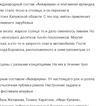
еждународный состав «Аквариума» и эпатажная ирландка
 стало тесно в столице, и он переехал в
оке Калужской области. С тех пор «мята» привлекает
ближнего зарубежья.
е везло: жаркое солнце то и дело сменялось ливнем. Но
ь несколько десятков тысяч поклонников. Многие
ках, а кто-то и запросто спал в автомобилях. Гости
рода Боровска, расположенного в семи километрах от
сцены с разными концепциями. На них в течение трех
.
ным составом «Аквариума». От настоящего рок-н-ролла,
отысячная публика ревела. Настроение задала и
 фестивале впервые.
нна Желанная, Тонино Каратоне, «Иван Купала»,