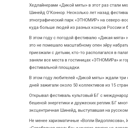
Хедлайнерами «Дикой мяты» в этот раз стали м
Шинейд О'Коннор. Несколько лет назад фестивалю
этнографический парк «ЭТНОМИР» на северо-вост
куда больше людей из разных концов России и 
В этом году с погодой фестивалю «Дикая мята» н
это не помешало масштабному опен эйру набрат
приезжали с детьми, кто-то располагался в палат
заняли все места в гостиницах «ЭТНОМИРа» и го
фестивальной площадки.
В этом году любителей «Дикой мяты» ждали три 
дней зажигали около 50 коллективов из 15 стран
Открывал фестиваль культовый БГ с международ
бешеной энергетики и дружеских реплик БГ мног
эксцентричная Шинейд, выступавшая на русском
Не менее харизматичные «Вопли Видоплясова», И