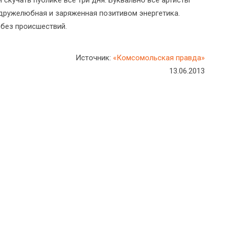
 скучать публике все три дня. Буквально все артисты
 дружелюбная и заряженная позитивом энергетика.
 без происшествий.
Источник:
«Комсомольская правда»
13.06.2013