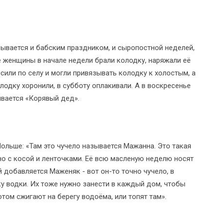
зывается и бабским праздником, и сыропостной неделей,
ие женщины в начале недели брали колодку, наряжали её
осили по селу и могли привязывать колодку к холостым, а
олодку хоронили, в субботу оплакивали. А в воскресенье
ывается «Корявый дед».
Польше: «Там это чучело называется Мажанна. Это такая
но с косой и ленточками. Её всю масленую неделю носят
й добавляется Маженяк - вот он-то точно чучело, в
у водки. Их тоже нужно занести в каждый дом, чтобы
отом сжигают на берегу водоёма, или топят там».