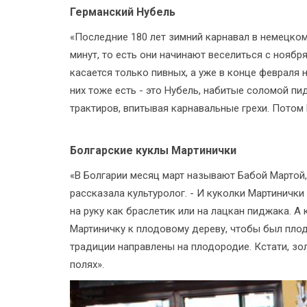
Германский Нубель
«Последние 180 лет зимний карнавал в немецком 
минут, то есть они начинают веселиться с ноября
касается только пивных, а уже в конце февраля 
них тоже есть - это Нубель, набитые соломой пи
трактиров, впитывая карнавальные грехи. Потом
Болгарские куклы Мартинички
«В Болгарии месяц март называют Бабой Мартой, 
рассказала культуролог. - И куколки Мартинички 
на руку как браслетик или на лацкан пиджака. А
Мартиничку к плодовому дереву, чтобы был пло
традиции направлены на плодородие. Кстати, зо
полях».