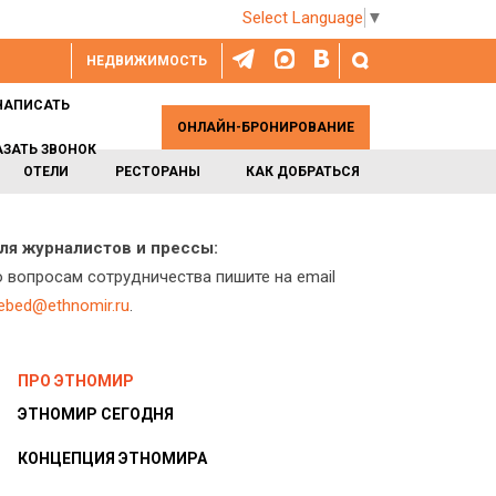
Select Language
▼
НЕДВИЖИМОСТЬ
НАПИСАТЬ
ОНЛАЙН-БРОНИРОВАНИЕ
АЗАТЬ ЗВОНОК
ОТЕЛИ
РЕСТОРАНЫ
КАК ДОБРАТЬСЯ
ля журналистов и прессы:
о вопросам сотрудничества пишите на email
lebed@ethnomir.ru
.
ПРО ЭТНОМИР
ЭТНОМИР СЕГОДНЯ
КОНЦЕПЦИЯ ЭТНОМИРА