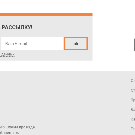
 РАССЫЛКУ!
ok
х данных
О 
От
Пр
Ва
Ка
ово.
Схема проезда
Те
thnomir.ru