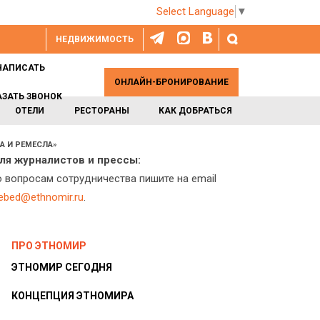
Select Language
▼
НЕДВИЖИМОСТЬ
НАПИСАТЬ
ОНЛАЙН-БРОНИРОВАНИЕ
АЗАТЬ ЗВОНОК
ОТЕЛИ
РЕСТОРАНЫ
КАК ДОБРАТЬСЯ
А И РЕМЕСЛА»
ля журналистов и прессы:
о вопросам сотрудничества пишите на email
lebed@ethnomir.ru
.
ПРО ЭТНОМИР
ЭТНОМИР СЕГОДНЯ
КОНЦЕПЦИЯ ЭТНОМИРА