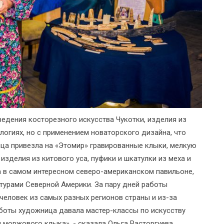
едения косторезного искусства Чукотки, изделия из
логиях, но с применением новаторского дизайна, что
ица привезла на «Этомир» гравированные клыки, мелкую
 изделия из китового уса, пуфики и шкатулки из меха и
а в самом интересном северо-американском павильоне,
турами Северной Америки. За пару дней работы
человек из самых разных регионов страны и из-за
аботы художница давала мастер-классы по искусству
моржового клыка», - сказала Ольга Расторгуева.