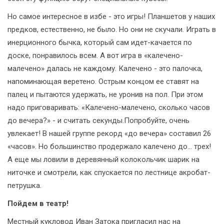
Но самое интересное в избе - это игры! Планшетов у наших
предков, естественно, не было. Но они не скучали. Играть в
инерционного бычка, который сам идет-качается по
доске, понравилось всем. А вот игра в «калечено-
малечено» далась не каждому. Калечено - это палочка,
напоминающая веретено. Острым концом ее ставят на
палец и пытаются удержать, не уронив на пол. При этом
надо приговаривать: «Калечено-малечено, сколько часов
до вечера?» - и считать секунды.Попробуйте, очень
увлекает! В нашей группе рекорд «до вечера» составил 26
«часов». Но большинство продержало калечено до… трех!
А еще мы ловили в деревянный колокольчик шарик на
ниточке и смотрели, как спускается по лестнице акробат-
петрушка.
Пойдем в театр!
Местный кукловод Иван Затока пригласил нас на