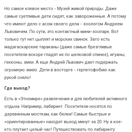
Но самое клевое место - Музей живой природы. Даже
самые суетливые дети сидят, как завороженные. А потому
что имеют дело с асом своего дела - зоологом Андреем
Львовичем. По сути, это контактный мини-зоопарк. Вот
только тут нет цыплят и морских свинок. Зато есть
мадагаскарские тараканы (даже самые брезгливые
посетители вскоре гладят их по шелковой спинке), игуаны,
гекконы, змеи. А еще Андрей Львович дает подержать
огромную змею. Дети в восторге - герпетофобию как
рукой сняло!
Где выход?
Есть в «Этномире» развлечения и для любителей активного
отдыха. Например, лабиринт. Посетители носятся по
деревянным мосткам, как белки! Самые быстрые и
«ориентированные» находят выход минут за 20. Ну а кое-
кто плутает целый час! Путешествовать по лабиринту