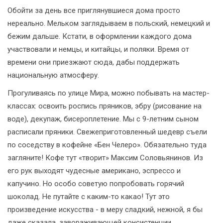
Обойти за день все приглянувшиеся дома просто
нереально. Мельком заглядываем в польский, немецкий и
бежим дальше. Кстати, в оформлении каждого дома
участвовали и немцы, и китайцы, и поляки. Время от
времени они приезжают сюда, дабы поддержать
национальную атмосферу.
Прогуливаясь по улице Мира, можно побывать на мастер-
классах: освоить роспись пряников, эбру (рисование на
воде), декупаж, бисероплетение. Мы с 9-летним сыном
расписали пряники. Свежеприготовленный шедевр съели
по соседству в кофейне «Бен Челеро». Обязательно туда
загляните! Кофе тут «творит» Максим Соловьянинов. Из
его рук выходят чудесные американо, эспрессо и
капучино. Но особо советую попробовать горячий
шоколад. Не путайте с каким-то какао! Тут это
произведение искусства - в меру сладкий, нежной, я бы
даже сказала, завораживающей консистенции.