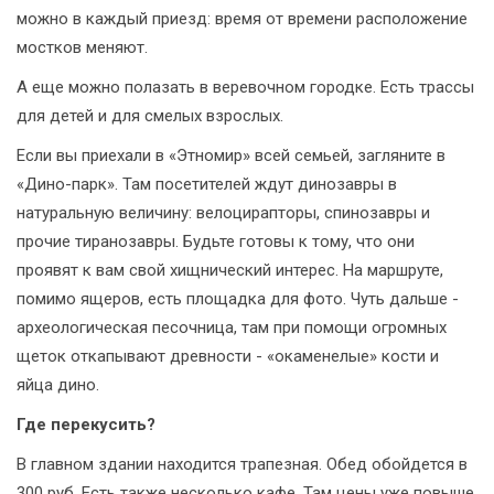
можно в каждый приезд: время от времени расположение
мостков меняют.
А еще можно полазать в веревочном городке. Есть трассы
для детей и для смелых взрослых.
Если вы приехали в «Этномир» всей семьей, загляните в
«Дино-парк». Там посетителей ждут динозавры в
натуральную величину: велоцирапторы, спинозавры и
прочие тиранозавры. Будьте готовы к тому, что они
проявят к вам свой хищнический интерес. На маршруте,
помимо ящеров, есть площадка для фото. Чуть дальше -
археологическая песочница, там при помощи огромных
щеток откапывают древности - «окаменелые» кости и
яйца дино.
Где перекусить?
В главном здании находится трапезная. Обед обойдется в
300 руб. Есть также несколько кафе. Там цены уже повыше.