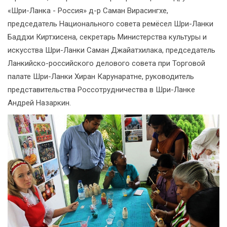
«Шри-Ланка - Россия» д-р Саман Вирасингхе,
председатель Национального совета ремёсел Шри-Ланки
Баддхи Киртхисена, секретарь Министерства культуры и
искусства Шри-Ланки Саман Джайатхилака, председатель
Ланкийско-российского делового совета при Торговой
палате Шри-Ланки Хиран Карунаратне, руководитель
представительства Россотрудничества в Шри-Ланке
Андрей Назаркин.