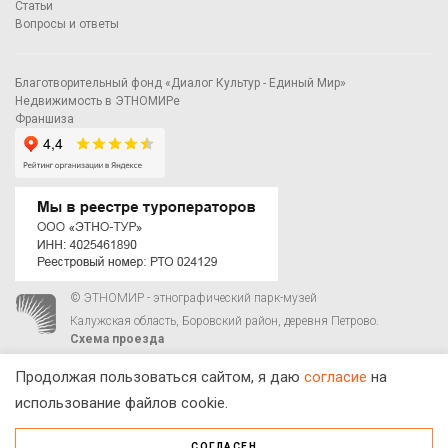
Статьи
Вопросы и ответы
Благотворительный фонд «Диалог Культур - Единый Мир»
Недвижимость в ЭТНОМИРе
Франшиза
© ЭТНОМИР - этнографический парк-музей
Калужская область, Боровский район, деревня Петрово.
Схема проезда
00
00
С 9
до 21
ежедневно:
+7 495 023-81-81
,
zakaz@ethnomir.ru
Продолжая пользоваться сайтом, я даю
согласие
на
использование файлов cookie.
СОГЛАСЕН