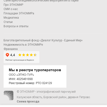
Санитарно-эпидемиологические мероприятия в парке
Про ЭТНОМИР
СМИ о нас
Площадки ЭТНОМИРа
Медиатека
Статьи
Вопросы и ответы
Благотворительный фонд «Диалог Культур - Единый Мир»
Недвижимость в ЭТНОМИРе
Франшиза
© ЭТНОМИР - этнографический парк-музей
Калужская область, Боровский район, деревня Петрово.
Схема проезда
00
00
С 9
до 21
ежедневно:
+7 495 023-81-81
,
zakaz@ethnomir.ru