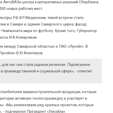
х АвтоВАЗа центра корпоративных решений Сбербанка,
000 новых рабочих мест.
льтуры РФ В.Р.Мединским, темой встречи стало
хни в Самаре и здания Самарского цирка, фасад
у Чемпионата мира по футболу. Кроме того, Губернатор
смоса И.А.Комаровым.
ие между Самарской областью и ПАО «Лукойл». В
Лукойла» В.Ю.Алекперов.
, для нас она стала родным регионом. Подписанное
 в производственной и социальной сфере», - отметил
потребителем машиностроительной продукции, которая
ритории активную геологоразведку и участвует в
ры. «Мы реализовали ряд крупных проектов, которые
, - подчеркнул Президент «Лукойла».