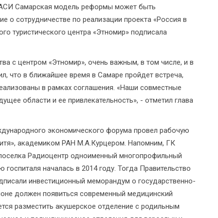
 АСИ Самарская модель реформы может быть
ние о сотрудничестве по реализации проекта «Россия в
ого туристического центра «Этномир» подписала
а с центром «Этномир», очень важным, в том числе, и в
ил, что в ближайшее время в Самаре пройдет встреча,
реализованы в рамках соглашения. «Наши совместные
ущее области и ее привлекательность», - отметил глава
ждународного экономического форума провел рабочую
итя», академиком РАН М.А.Курцером. Напомним, ГК
и поселка Радиоцентр одноименный многопрофильный
ю госпиталя началась в 2014 году. Тогда Правительство
дписали инвестиционный меморандум о государственно-
егионе должен появиться современный медицинский
уется разместить акушерское отделение с родильным