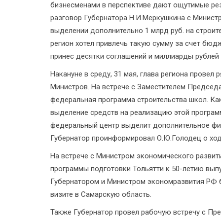
бизнесменами в перспективе дают ощутимые рез
разговор Губернатора Н.И.Меркушкина с Минис
выделении дополнительно 1 млрд руб. на строит
регион хотел привлечь такую сумму за счет бю
принес десятки соглашений и миллиарды рублей 
Накануне в среду, 31 мая, глава региона провел
Министров. На встрече с Заместителем Председ
федеральная программа строительства школ. Ка
выделение средств на реализацию этой программ
федеральный центр выделит дополнительное фин
Губернатор проинформировал О.Ю.Голодец о ход
На встрече с Министром экономического развит
программы подготовки Тольятти к 50-летию выпу
Губернатором и Министром экономразвития РФ б
визите в Самарскую область.
Также Губернатор провел рабочую встречу с Пр