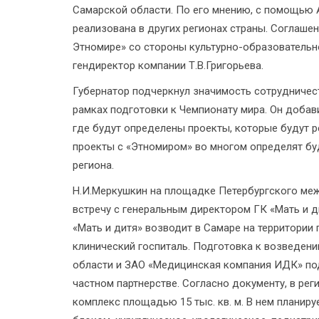
Самарской области. По его мнению, с помощью
реализована в других регионах страны. Соглаше
Этномире» со стороны культурно-образовательн
гендиректор компании Т.В.Григорьева.
Губернатор подчеркнул значимость сотрудничеств
рамках подготовки к Чемпионату мира. Он добав
где будут определены проекты, которые будут 
проекты с «Этномиром» во многом определят буд
региона.
Н.И.Меркушкин на площадке Петербургского ме
встречу с генеральным директором ГК «Мать и д
«Мать и дитя» возводит в Самаре на территори
клинический госпиталь. Подготовка к возведени
области и ЗАО «Медицинская компания ИДК» по
частном партнерстве. Согласно документу, в р
комплекс площадью 15 тыс. кв. м. В нем планир