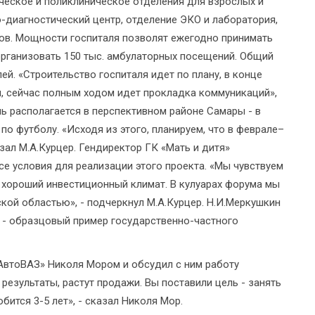
ическое и поликлиническое отделения для взрослых и
о-диагностический центр, отделение ЭКО и лаборатория,
зов. Мощности госпиталя позволят ежегодно принимать
организовать 150 тыс. амбулаторных посещений. Общий
ей. «Строительство госпиталя идет по плану, в конце
, сейчас полным ходом идет прокладка коммуникаций»,
ль располагается в перспективном районе Самары - в
по футболу. «Исходя из этого, планируем, что в феврале–
азал М.А.Курцер. Гендиректор ГК «Мать и дитя»
се условия для реализации этого проекта. «Мы чувствуем
 хороший инвестиционный климат. В кулуарах форума мы
ой областью», - подчеркнул М.А.Курцер. Н.И.Меркушкин
» - образцовый пример государственно-частного
АвтоВАЗ» Николя Мором и обсудил с ним работу
результаты, растут продажи. Вы поставили цель - занять
бится 3-5 лет», - сказал Николя Мор.