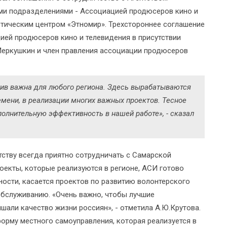
ыми подразделениями - Ассоциацией продюсеров кино и
стическим центром «Этномир». Трехстороннее соглашение
ией продюсеров кино и телевидения в присутствии
Меркушкин и член правления ассоциации продюсеров
тив важна для любого региона. Здесь вырабатываются
мени, в реализации многих важных проектов. Тесное
полнительную эффективность в нашей работе», - сказал
тству всегда приятно сотрудничать с Самарской
роекты, которые реализуются в регионе, АСИ готово
ности, касается проектов по развитию волонтерского
обслуживанию. «Очень важно, чтобы лучшие
шали качество жизни россиян», - отметила А.Ю.Крутова.
орму местного самоуправления, которая реализуется в