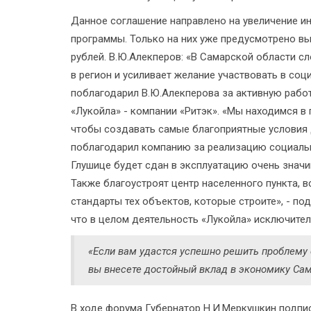
Данное соглашение направлено на увеличение и
программы. Только на них уже предусмотрено в
рублей. В.Ю.Алекперов: «В Самарской области с
в регион и усиливает желание участвовать в со
поблагодарил В.Ю.Алекперова за активную работ
«Лукойла» - компании «Ритэк». «Мы находимся в 
чтобы создавать самые благоприятные условия д
поблагодарил компанию за реализацию социальны
Глушице будет сдан в эксплуатацию очень знач
Также благоустроят центр населенного пункта, 
стандарты тех объектов, которые строите», - по
что в целом деятельность «Лукойла» исключител
«Если вам удастся успешно решить проблему 
вы внесете достойный вклад в экономику Сам
В ходе форума Губернатор Н.И.Меркушкин подпи