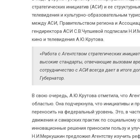
стратегических инициатив (АСИ) и ее структурн
телевидения и культурно-образовательным тури
между АСИ, Правительством региона и Ассоциац
гендиректора АСИ С.В.Чупшевой подписали Н.И.
кино и телевидения А.Ю.Крутова.
«Работа с Агентством стратегических инициа
высокие стандарты, отвечающие вызовам вре
сотрудничество с АСИ всегда дает в итоге до
Губернатор.
В свою очередь, А.Ю.Крутова отметила, что Аген
областью. Она подчеркнула, что инициативы и п
переносить на федеральный уровень. Это, в част
движения и самарских практик по социальному 
инновационные решения приносили пользу и улуч
Н.И.Меркушкин предложил Агентству изучить реф