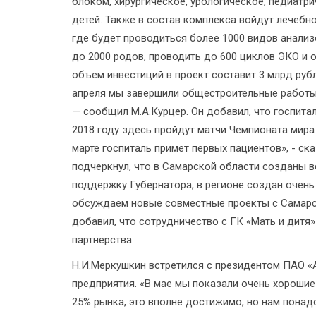
блоком, хирургическое, урологическое, педиатр
детей. Также в состав комплекса войдут лечебн
где будет проводиться более 1000 видов анали
до 2000 родов, проводить до 600 циклов ЭКО и 
объем инвестиций в проект составит 3 млрд рубл
апреля мы завершили общестроительные работы
— сообщил М.А.Курцер. Он добавил, что госпита
2018 году здесь пройдут матчи Чемпионата мира 
марте госпиталь примет первых пациентов», - ск
подчеркнул, что в Самарской области созданы в
поддержку Губернатора, в регионе создан очень
обсуждаем новые совместные проекты с Самарск
добавил, что сотрудничество с ГК «Мать и дитя
партнерства.
Н.И.Меркушкин встретился с президентом ПАО «
предприятия. «В мае мы показали очень хорошие 
25% рынка, это вполне достижимо, но нам понадо