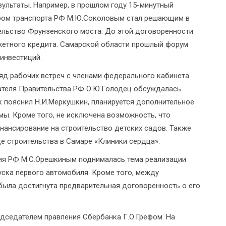
ультаты. Например, в прошлом году 15-минутный
тром транспорта РФ М.Ю.Соколовым стал решающим в
ельство Фрунзенского моста. До этой договоренности
джетного кредита. Самарской области прошлый форум
инвестиций.
 ряд рабочих встреч с членами федерального кабинета
ателя Правительства РФ О.Ю.Голодец обсуждалась
к пояснил Н.И.Меркушкин, планируется дополнительное
ы. Кроме того, не исключена возможность, что
ансирование на строительство детских садов. Также
е строительства в Самаре «Клиники сердца».
ия РФ М.С.Орешкиным поднималась тема реализации
ска первого автомобиля. Кроме того, между
ыла достигнута предварительная договоренность о его
едседателем правления Сбербанка Г.О.Грефом. На