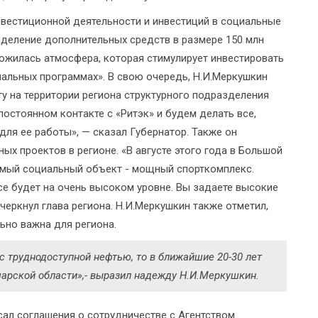
нвестиционной деятельности и инвестиций в социальные
ыделение дополнительных средств в размере 150 млн
ложилась атмосфера, которая стимулирует инвестировать
циальных программах». В свою очередь, Н.И.Меркушкин
у на территории региона структурного подразделения
постоянном контакте с «Ритэк» и будем делать все,
ля ее работы», — сказал Губернатор. Также он
х проектов в регионе. «В августе этого года в Большой
имый социальный объект - мощный спорткомплекс.
все будет на очень высоком уровне. Вы задаете высокие
дчеркнул глава региона. Н.И.Меркушкин также отметил,
ьно важна для региона.
с труднодоступной нефтью, то в ближайшие 20-30 лет
арской области»,- выразил надежду Н.И.Меркушкин.
сал соглашения о сотрудничестве с Агентством