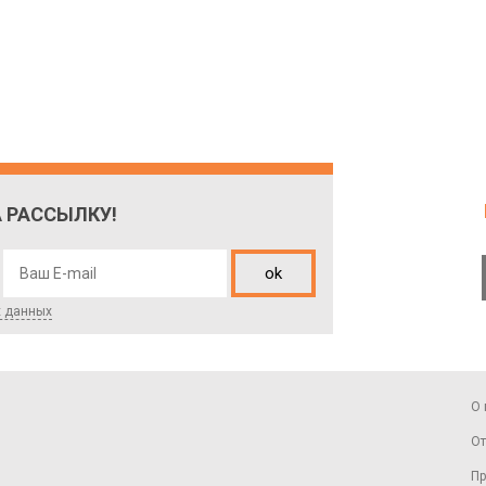
 РАССЫЛКУ!
ok
х данных
О 
От
Пр