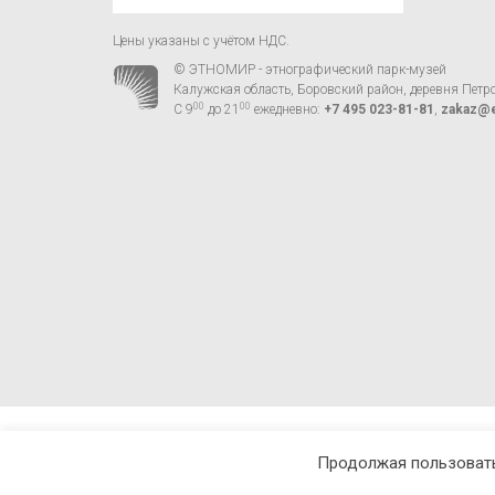
Цены указаны с учётом НДС.
© ЭТНОМИР - этнографический парк-музей
Калужская область, Боровский район, деревня Петр
00
00
С 9
до 21
ежедневно:
+7 495 023-81-81
,
zakaz@e
Продолжая пользовать