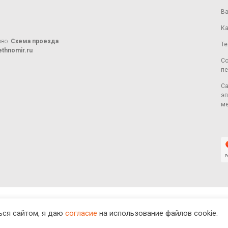
Ва
Ка
ово.
Схема проезда
Те
thnomir.ru
Со
пе
Са
эп
ме
ся сайтом, я даю
согласие
на использование файлов cookie.