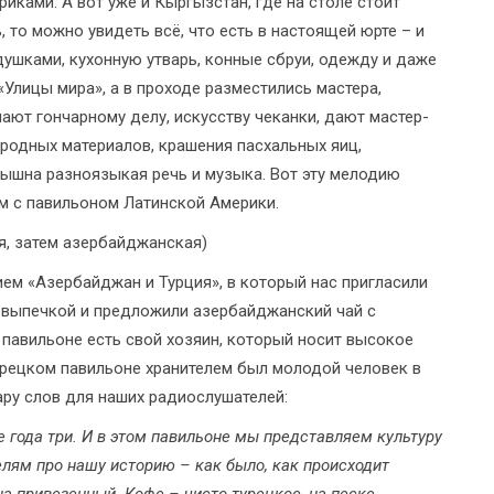
ками. А вот уже и Кыргызстан, где на столе стоит
, то можно увидеть всё, что есть в настоящей юрте – и
душками, кухонную утварь, конные сбруи, одежду и даже
«Улицы мира», а в проходе разместились мастера,
ют гончарному делу, искусству чеканки, дают мастер-
иродных материалов, крашения пасхальных яиц,
лышна разноязыкая речь и музыка. Вот эту мелодию
м с павильоном Латинской Америки.
я, затем азербайджанская)
ием «Азербайджан и Турция», в который нас пригласили
й выпечкой и предложили азербайджанский чай с
 павильоне есть свой хозяин, который носит высокое
урецком павильоне хранителем был молодой человек в
ару слов для наших радиослушателей:
 года три. И в этом павильоне мы представляем культуру
лям про нашу историю – как было, как происходит
на привезенный. Кофе – чисто турецкое, на песке