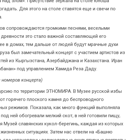
 над злом». Присутствие зеркала на столе юноша
гадать. Для этого на столе ставятся еще и свечи по
.
дов сопровождаются громкими песнями, веселыми
с древности это стало важной составляющей его
лее в домах, тем дальше от людей будут мрачные духи
руза был замечательный концерт с участием артистов из
стей из Кыргызстана, Азербайджана и Казахстана. Иран
банан» под управлением Хамида Реза Даду.
з номеров концерта)
урсию по территории ЭТНОМИРА. В Музее русской избы
 от горячего плоского камня до беспроводного
ных режимов. Показала, как много функций выполняла
, под ней обогревали мелкий скот, в ней готовили пищу,
ся Музей славянских кукол-берегинь, каждая из которых
 жизненных ситуациях. Затем нас отвели на «Башню
ие, где установлены великолепные скульптурные портреты