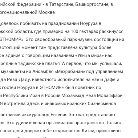
ийской Федерации - в Татарстане, Башкортостане, в
многонациональной Москве.
 довелось побывать на праздновании Ноуруза в
жской области, где примерно на 100 гектарах раскинулся
«ЭТНОМИР». Это своеобразный парк-музей, состоящий из
настоящий момент там представлена культура более
ое здание с говорящим названием «Улица мира» нас
арядные таджикские платья. А первое, что мы услышали,
е музыканты из Ансамбля «Мехрабанан» под управлением
да Реза Даду, известного исполнителя на нэе и дафе и
х гостей Ноуруза в ЭТНОМИРЕ был советник по
 Республики Иран в России Мохаммад Реза Мозаффари.
 Я встретила здесь и знакомых иранских бизнесменов.
лантливый экскурсовод Евгения Затока, представляет
н. Это удивительная организация пространства. Только
а соседней дверью тебе открывается Китай, приветливо