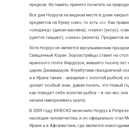
предков. Их память принято почитать на природе
Все дни Ноуруза на видном месте в доме накрыта
предметов на букву «син», то есть «с». Как правил
«сенджед» (дикая маслина), «серке» (уксус), «са
(цветок гиацинт), «секке» (монета). Предметов м
Хотя Ноуруз не является мусульманским праздни
Священный Коран. Зороастрийцы ставят на стол 
иранского поэта Фирдоуси, жившего тысячу лет
царем Джамшидом. Атрибутами праздничной скат
а в Иране также - аквариум с золотой рыбкой, 
делает особый знак, давая понять, что Новый го
как поведет себя золотая рыбка – в час икс она
начала наворачивать круги).
В 2009 году ЮНЕСКО включило Ноуруз в Репрезе
наследия человечества, и он официально стал 
Иране и в Афганистане, где является новогодним