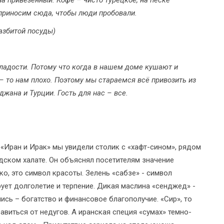
 приносим сюда, чтобы люди пробовали.
азбитой посуды)
сладости. Потому что когда в нашем доме кушают и
– то нам плохо. Поэтому мы стараемся всё привозить из
джана и Турции. Гость для нас – все.
 «Иран и Ирак» мы увидели столик с «хафт-сином», рядом
дском халате. Он объяснял посетителям значение
ко, это символ красоты. Зелень «сабзе» - символ
рует долголетие и терпение. Дикая маслина «сенджед» -
лись – богатство и финансовое благополучие. «Сир», то
бавиться от недугов. А иранская специя «сумах» темно-