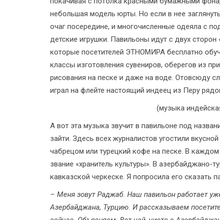
покачивая с потолка красными бумажными фонари
небольшая модель юрты. Но если в нее заглянуть
очаг посередине, и многочисленные одеяла с по
детские игрушки. Павильоны идут с двух сторон 
которые посетителей ЭТНОМИРА бесплатно обуча
классы изготовления сувениров, оберегов из пр
рисования на песке и даже на воде. Отовсюду с
играл на флейте настоящий индеец из Перу рядо
(музыка индейска
А вот эта музыка звучит в павильоне под назван
зайти. Здесь всех журналистов угостили вкусно
чабрецом или турецкий кофе на песке. В каждом
звание «хранитель культуры». В азербайджано-т
кавказской черкеске. Я попросила его сказать п
– Меня зовут Раджаб. Наш павильон работает уже
Азербайджана, Турцию. И рассказываем посетите
сейчас. Объясняем. Вот чай, чисто с Азербайджа