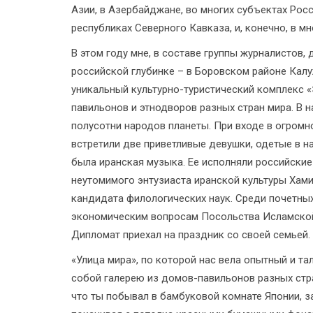
Азии, в Азербайджане, во многих субъектах Росс
республиках Северного Кавказа, и, конечно, в 
В этом году мне, в составе группы журналистов,
российской глубинке – в Боровском районе Калу
уникальный культурно-туристический комплекс 
павильонов и этнодворов разных стран мира. В 
полусотни народов планеты. При входе в огромн
встретили две приветливые девушки, одетые в н
была иранская музыка. Ее исполняли российски
неутомимого энтузиаста иранской культуры Хами
кандидата филологических наук. Среди почетны
экономическим вопросам Посольства Исламской
Дипломат приехал на праздник со своей семьей.
«Улица мира», по которой нас вела опытный и та
собой галерею из домов-павильонов разных стра
что ты побывал в бамбуковой комнате Японии, з