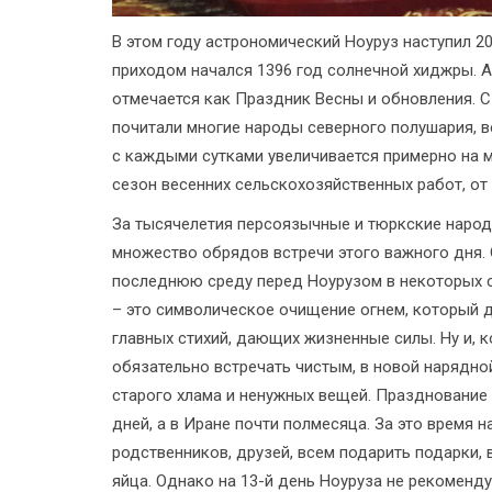
В этом году астрономический Ноуруз наступил 20 
приходом начался 1396 год солнечной хиджры. А
отмечается как Праздник Весны и обновления. 
почитали многие народы северного полушария, в
с каждыми сутками увеличивается примерно на м
сезон весенних сельскохозяйственных работ, от 
За тысячелетия персоязычные и тюркские народ
множество обрядов встречи этого важного дня.
последнюю среду перед Ноурузом в некоторых ст
– это символическое очищение огнем, который д
главных стихий, дающих жизненные силы. Ну и, 
обязательно встречать чистым, в новой нарядно
старого хлама и ненужных вещей. Празднование 
дней, а в Иране почти полмесяца. За это время 
родственников, друзей, всем подарить подарки,
яйца. Однако на 13-й день Ноуруза не рекоменд