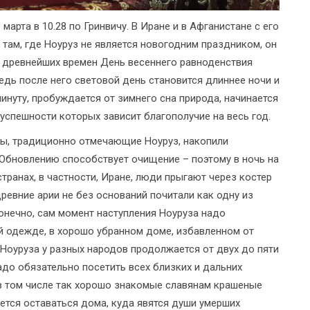
марта в 10.28 по Гринвичу. В Иране и в Афганистане с его
 там, где Ноуруз не является новогодним праздником, он
С древнейших времен День весеннего равноденствия
едь после него световой день становится длиннее ночи и
инуту, пробуждается от зимнего сна природа, начинается
успешности которых зависит благополучие на весь год.
ы, традиционно отмечающие Ноуруз, накопили
 Обновлению способствует очищение – поэтому в ночь на
ранах, в частности, Иране, люди прыгают через костер
ревние арии не без оснований почитали как одну из
конечно, сам момент наступления Ноуруза надо
й одежде, в хорошо убранном доме, избавленном от
Ноуруза у разных народов продолжается от двух до пяти
надо обязательно посетить всех близких и дальних
 в том числе так хорошо знакомые славянам крашеные
уется оставаться дома, куда явятся души умерших