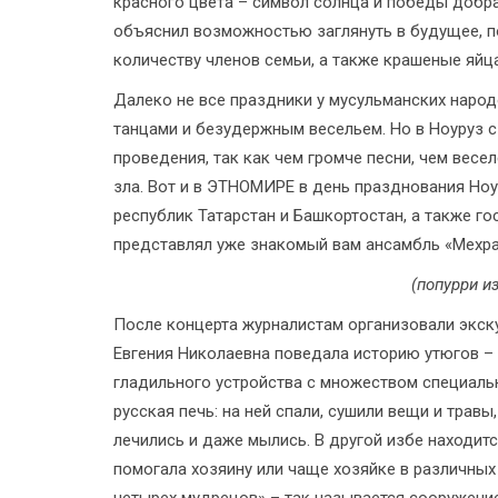
красного цвета – символ солнца и победы добра
объяснил возможностью заглянуть в будущее, по
количеству членов семьи, а также крашеные яйца
Далеко не все праздники у мусульманских наро
танцами и безудержным весельем. Но в Ноуруз 
проведения, так как чем громче песни, чем весе
зла. Вот и в ЭТНОМИРЕ в день празднования Ноу
республик Татарстан и Башкортостан, а также го
представлял уже знакомый вам ансамбль «Мехра
(попурри и
После концерта журналистам организовали экск
Евгения Николаевна поведала историю утюгов –
гладильного устройства с множеством специаль
русская печь: на ней спали, сушили вещи и травы
лечились и даже мылись. В другой избе находит
помогала хозяину или чаще хозяйке в различных
четырех мудрецов» ­­– так называется сооружен