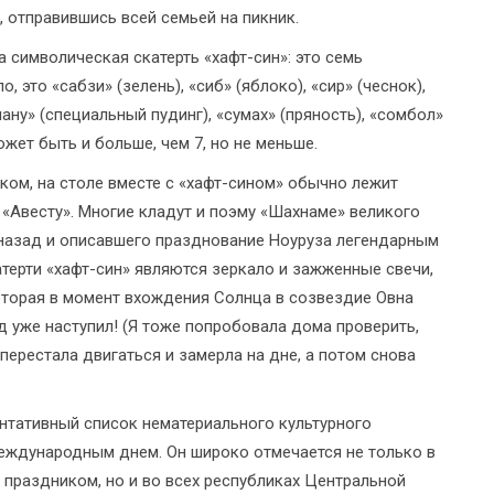
, отправившись всей семьей на пикник.
 символическая скатерть «хафт-син»: это семь
о, это «сабзи» (зелень), «сиб» (яблоко), «сир» (чеснок),
ману» (специальный пудинг), «сумах» (пряность), «сомбол»
ожет быть и больше, чем 7, но не меньше.
ком, на столе вместе с «хафт-сином» обычно лежит
«Авесту». Многие кладут и поэму «Шахнаме» великого
 назад и описавшего празднование Ноуруза легендарным
ерти «хафт-син» являются зеркало и зажженные свечи,
которая в момент вхождения Солнца в созвездие Овна
д уже наступил! (Я тоже попробовала дома проверить,
 перестала двигаться и замерла на дне, а потом снова
нтативный список нематериального культурного
Международным днем. Он широко отмечается не только в
 праздником, но и во всех республиках Центральной