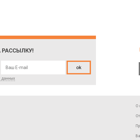
 РАССЫЛКУ!
ok
х данных
О 
От
Пр
Ва