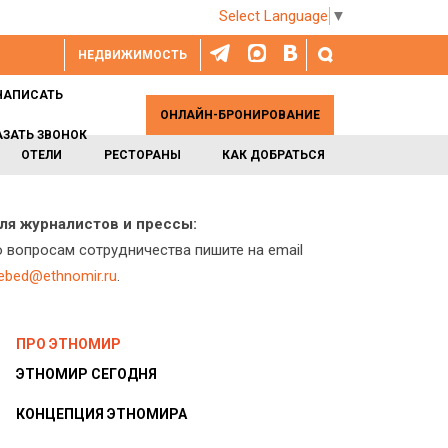
Select Language
▼
НЕДВИЖИМОСТЬ
НАПИСАТЬ
ОНЛАЙН-БРОНИРОВАНИЕ
АЗАТЬ ЗВОНОК
ОТЕЛИ
РЕСТОРАНЫ
КАК ДОБРАТЬСЯ
ля журналистов и прессы:
о вопросам сотрудничества пишите на email
lebed@ethnomir.ru
.
ПРО ЭТНОМИР
ЭТНОМИР СЕГОДНЯ
КОНЦЕПЦИЯ ЭТНОМИРА