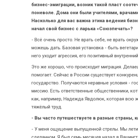
бизнес-эмиграции, возник такой пласт соот
поневоле. Дома они были учителями, врачами
Насколько для вас важна этика ведения бизн
начал свой бизнес с ларька «Союзпечать»?
- Всё очень просто. Не врать себе, не врать ок
можешь дать. Базовая установка - быть вегетари
него уходит агрессия, его позитивный внутренний
Это же хорошо, что происходит миграция. Делае
помогает. Сейчас в России существует конкуренц
государство. Получаются неравные условия - го
миссию. Есть ответственные общественники, ко
как, например, Надежда Явдолюк, которая всю 
тяжёлый труд.
- Вы часто путешествуете в разные страны, 
- У меня ощущение выпущенной стрелы. Мы летим,
сделанном. Я был семь месяцев назад в Вашингто