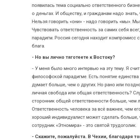
появилась тема социально ответственного бизне
о деньгах. И обществу, и гражданам надо знать,
Нельзя говорить «они» - надо говорить «мы». Мы
Чувствовать ответственность за самих себя всег
парадигм. Россия сегодня находит компромисс с
блага.
- Но вы лично тяготеете к Востоку?
- У меня было много интервью на эту тему. Я счит
философской парадигме. Есть понятие единства
думает больше, чем о других. Но рано или поздн
личная свобода или общая ответственность? Сл
сторонник общей ответственности больше, чем ли
Ответственность человека за всё важнее, чем е
хороший индивидуалист может сделать больше, 
сотрудник «Этномира» - это святой трудоголик.
- Скажите, пожалуйста. В Чехии, благодаря т