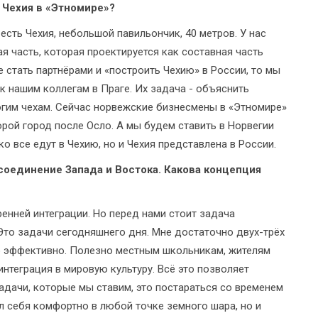
и Чехия в «Этномире»?
есть Чехия, небольшой павильончик, 40 метров. У нас
я часть, которая проектируется как составная часть
е стать партнёрами и «построить Чехию» в России, то мы
к нашим коллегам в Праге. Их задача - объяснить
огим чехам. Сейчас норвежские бизнесмены в «Этномире»
орой город после Осло. А мы будем ставить в Норвегии
ко все едут в Чехию, но и Чехия представлена в России.
 соединение Запада и Востока. Какова концепция
ренней интеграции. Но перед нами стоит задача
 Это задачи сегодняшнего дня. Мне достаточно двух-трёх
ло эффективно. Полезно местным школьникам, жителям
интеграция в мировую культуру. Всё это позволяет
задачи, которые мы ставим, это постараться со временем
л себя комфортно в любой точке земного шара, но и