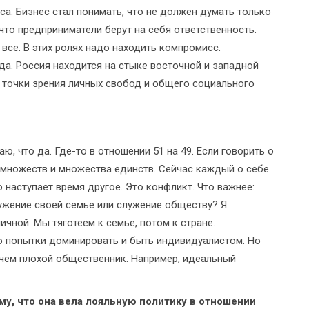
са. Бизнес стал понимать, что не должен думать только
 что предприниматели берут на себя ответственность.
 все. В этих ролях надо находить компромисс.
да. Россия находится на стыке восточной и западной
 точки зрения личных свобод и общего социального
аю, что да. Где-то в отношении 51 на 49. Если говорить о
 множеств и множества единств. Сейчас каждый о себе
о наступает время другое. Это конфликт. Что важнее:
ужение своей семье или служение обществу? Я
чной. Мы тяготеем к семье, потом к стране.
го попытки доминировать и быть индивидуалистом. Но
чем плохой общественник. Например, идеальный
ому, что она вела лояльную политику в отношении