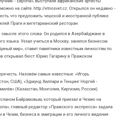
чник - Европа», выступали африканские артисты.
жно на сайте: http://etnosvet.cz. Открылся он недавно -
 есть что предложить чешской и иностранной публике.
лей Праги и вегетарианский ресторан.
 смысле этого слова. Он родился в Азербайджане в
го языка. Уехал учиться в Москву, занялся бизнесом.
диный мир», ставит памятники известным личностям по
мов открывал бюст Юрию Гагарину в Пражском
еречесть. Назовём самые известные: «Игорь
стон, США), «Эдмунд Хиллари и Тенцинг Норгей -
милёв» (Казахстан, Монголия, Киргизия, Россия).
сланом Байрамовым, который приехал в Чехию на
опа», главный редактор «Пражского экспресса» задала
 в Чехии, бизнеса в эмиграции и его личного видения