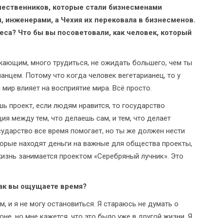
ечественников, которые стали бизнесменами
, инженерами, а Чехия их перековала в бизнесменов.
еса? Что бы вы посоветовали, как человек, который
ружающим, много трудиться, не ожидать большего, чем ты
анцем. Потому что когда человек вегетарианец, то у
 мир влияет на восприятие мира. Всё просто.
шь проект, если людям нравится, то государство
ия между тем, что делаешь сам, и тем, что делает
сударство все время помогает, но ты же должен нести
торые находят деньги на важные для общества проекты,
жизнь занимается проектом «Серебряный лучник». Это
как вы ощущаете время?
 и я не могу остановиться. Я стараюсь не думать о
не, но мне кажется, что это было уже в другой жизни. Я