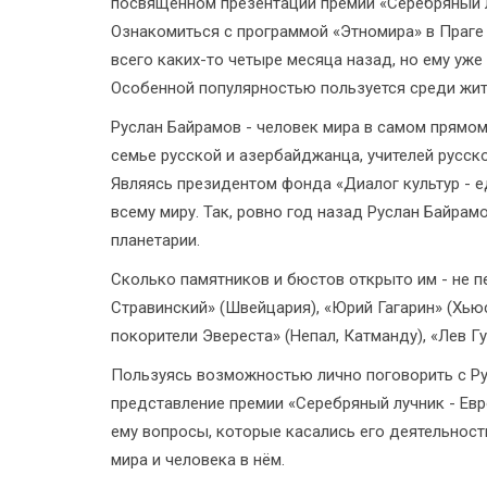
посвящённом презентации премии «Серебряный лу
Ознакомиться с программой «Этномира» в Праге мо
всего каких-то четыре месяца назад, но ему уже
Особенной популярностью пользуется среди жите
Руслан Байрамов - человек мира в самом прямом
семье русской и азербайджанца, учителей русско
Являясь президентом фонда «Диалог культур - е
всему миру. Так, ровно год назад Руслан Байра
планетарии.
Сколько памятников и бюстов открыто им - не п
Стравинский» (Швейцария), «Юрий Гагарин» (Хью
покорители Эвереста» (Непал, Катманду), «Лев Гу
Пользуясь возможностью лично поговорить с Ру
представление премии «Серебряный лучник - Евр
ему вопросы, которые касались его деятельности
мира и человека в нём.