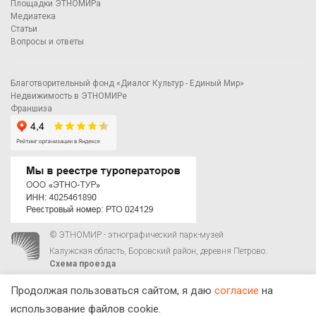
Площадки ЭТНОМИРа
Медиатека
Статьи
Вопросы и ответы
Благотворительный фонд «Диалог Культур - Единый Мир»
Недвижимость в ЭТНОМИРе
Франшиза
© ЭТНОМИР - этнографический парк-музей
Калужская область, Боровский район, деревня Петрово.
Схема проезда
00
00
С 9
до 21
ежедневно:
+7 495 023-81-81
,
zakaz@ethnomir.ru
Продолжая пользоваться сайтом, я даю
согласие
на
использование файлов cookie.