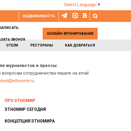
Select Language
▼
НЕДВИЖИМОСТЬ
НАПИСАТЬ
ОНЛАЙН-БРОНИРОВАНИЕ
АЗАТЬ ЗВОНОК
ОТЕЛИ
РЕСТОРАНЫ
КАК ДОБРАТЬСЯ
ля журналистов и прессы:
о вопросам сотрудничества пишите на email
lebed@ethnomir.ru
.
ПРО ЭТНОМИР
ЭТНОМИР СЕГОДНЯ
КОНЦЕПЦИЯ ЭТНОМИРА