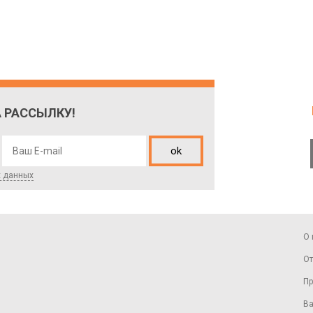
 РАССЫЛКУ!
ok
х данных
О 
От
Пр
Ва