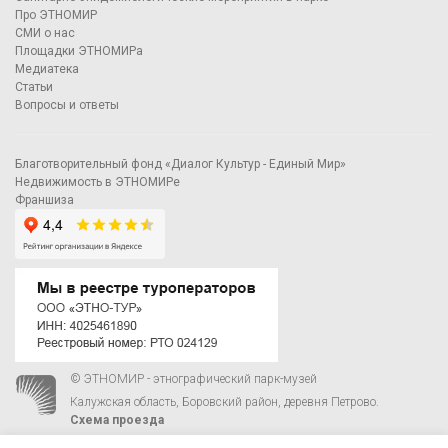
Про ЭТНОМИР
СМИ о нас
Площадки ЭТНОМИРа
Медиатека
Статьи
Вопросы и ответы
Благотворительный фонд «Диалог Культур - Единый Мир»
Недвижимость в ЭТНОМИРе
Франшиза
© ЭТНОМИР - этнографический парк-музей
Калужская область, Боровский район, деревня Петрово.
Схема проезда
00
00
С 9
до 21
ежедневно:
+7 495 023-81-81
,
zakaz@ethnomir.ru