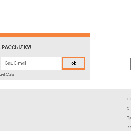
 РАССЫЛКУ!
ok
х данных
О 
От
Пр
Ва