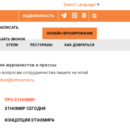
Select Language
▼
НЕДВИЖИМОСТЬ
НАПИСАТЬ
ОНЛАЙН-БРОНИРОВАНИЕ
АЗАТЬ ЗВОНОК
ОТЕЛИ
РЕСТОРАНЫ
КАК ДОБРАТЬСЯ
ля журналистов и прессы:
о вопросам сотрудничества пишите на email
lebed@ethnomir.ru
.
ПРО ЭТНОМИР
ЭТНОМИР СЕГОДНЯ
КОНЦЕПЦИЯ ЭТНОМИРА